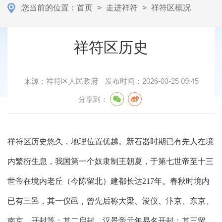
您当前的位置：
首页
>
走进祥符
>
祥符区概况
祥符区历史
来源：
祥符区人民政府
发布时间：
2026-03-25 09:45
分享到：
祥符区历史悠久，地理位置优越。新石器时期已有先人在境
内繁衍生息，我国第一个奴隶制王朝夏，于第七世帝至十三
世帝在境内老丘（今陈留北）建都长达217年。春秋时境内
已有三邑，其一仪邑，曾先后称大梁、浚仪、汴京、东京、
南京、开封等；其二启封，汉景帝元年易名开封；其三留