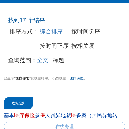
文件
公开
发布
找到
17
个结果
排序方式：
综合排序
按时间倒序
按时间正序
按相关度
查询范围：
全文
标题
已显示“
医疗保险
”的搜索结果。 仍然搜索：
医疗保险
。
政务服务
基本
医
疗
保
险
参
保
人员异地就
医
备案（居民异地转诊人员）
在线办理